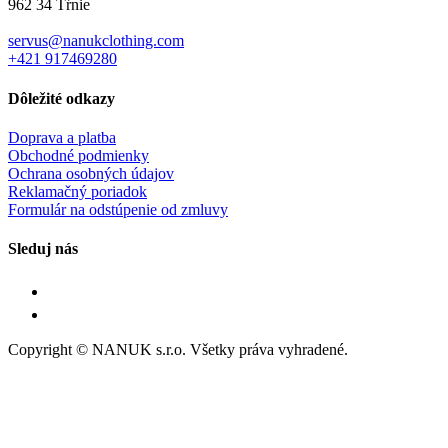
962 34 Tŕnie
servus@nanukclothing.com
+421 917469280
Dôležité odkazy
Doprava a platba
Obchodné podmienky
Ochrana osobných údajov
Reklamačný poriadok
Formulár na odstúpenie od zmluvy
Sleduj nás
Copyright © NANUK s.r.o. Všetky práva vyhradené.
Follow Us