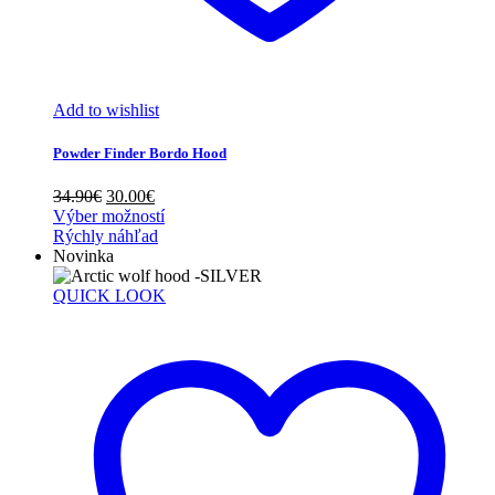
Add to wishlist
Powder Finder Bordo Hood
Pôvodná
Aktuálna
34.90
€
30.00
€
cena
cena
Výber možností
bola:
je:
Rýchly náhľad
34.90€.
30.00€.
Novinka
QUICK LOOK