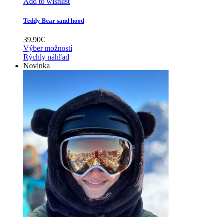
Add to wishlist
Teddy Bear sand hood
39.90
€
Výber možností
Rýchly náhľad
Novinka