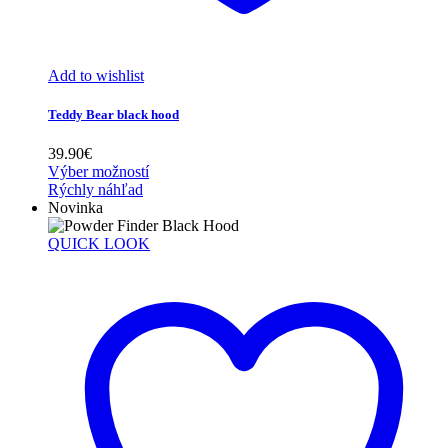
Add to wishlist
Teddy Bear black hood
39.90
€
Výber možností
Rýchly náhľad
Novinka
QUICK LOOK