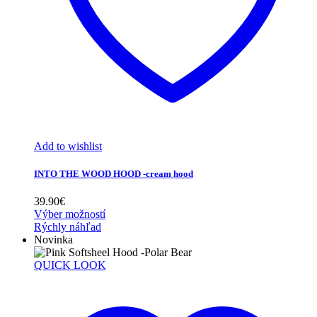
Add to wishlist
INTO THE WOOD HOOD -cream hood
39.90
€
Výber možností
Rýchly náhľad
Novinka
QUICK LOOK