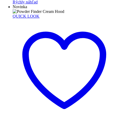
Rýchly náhľad
Novinka
QUICK LOOK