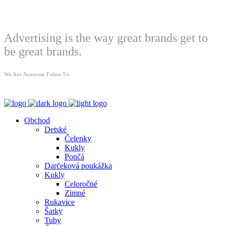
Welcome
Advertising is the way great brands get to
be great brands.
We Are Awesome Folow Us
Obchod
Detské
Čelenky
Kukly
Pončá
Darčeková poukážka
Kukly
Celoročné
Zimné
Rukavice
Šatky
Tuby