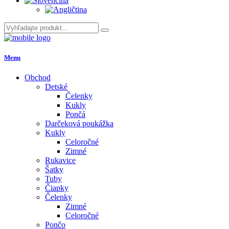
Menu
Obchod
Detské
Čelenky
Kukly
Pončá
Darčeková poukážka
Kukly
Celoročné
Zimné
Rukavice
Šatky
Tuby
Čiapky
Čelenky
Zimné
Celoročné
Pončo