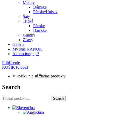
Mikiny
Dámske
Pánske/Unisex
Šaty
Tričká
Pánske
Dámske
Gumky
Zľavy
Galéria
My sme NANUK
Ako to funguje?
Prihlásenie
KOŠÍK
(
0.00
€
)
V košíku nie sú žiadne produkty.
Search
Search
Search
for: