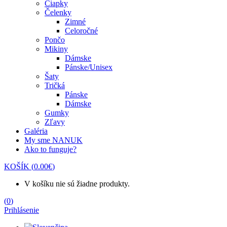
Čiapky
Čelenky
Zimné
Celoročné
Pončo
Mikiny
Dámske
Pánske/Unisex
Šaty
Tričká
Pánske
Dámske
Gumky
Zľavy
Galéria
My sme NANUK
Ako to funguje?
KOŠÍK
(
0.00
€
)
V košíku nie sú žiadne produkty.
(
0
)
Prihlásenie