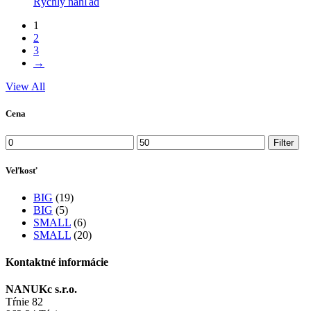
Rýchly náhľad
1
2
3
→
View All
Cena
Minimálna
Maximálna
Filter
cena
cena
Veľkosť
BIG
(19)
BIG
(5)
SMALL
(6)
SMALL
(20)
Kontaktné informácie
NANUKc s.r.o.
Tŕnie 82