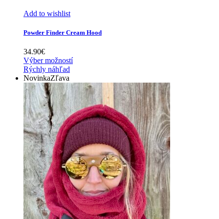
Add to wishlist
Powder Finder Cream Hood
34.90
€
Výber možností
Rýchly náhľad
Novinka
Zľava