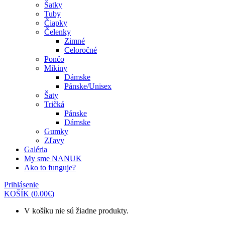
Šatky
Tuby
Čiapky
Čelenky
Zimné
Celoročné
Pončo
Mikiny
Dámske
Pánske/Unisex
Šaty
Tričká
Pánske
Dámske
Gumky
Zľavy
Galéria
My sme NANUK
Ako to funguje?
Prihlásenie
KOŠÍK
(
0.00
€
)
V košíku nie sú žiadne produkty.