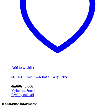
Add to wishlist
SOFTSHEEL BLACK Hood – Very Berry
Pôvodná
Aktuálna
45.00
€
40.00
€
cena
cena
Výber možností
bola:
je:
Rýchly náhľad
45.00€.
40.00€.
Kontaktné informácie