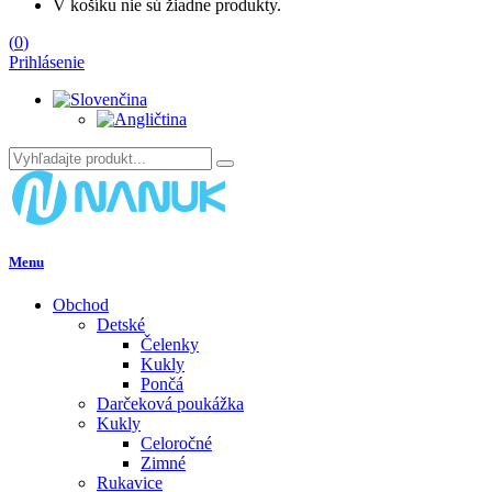
V košíku nie sú žiadne produkty.
(
0
)
Prihlásenie
Menu
Obchod
Detské
Čelenky
Kukly
Pončá
Darčeková poukážka
Kukly
Celoročné
Zimné
Rukavice