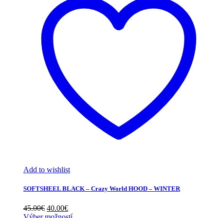
Add to wishlist
SOFTSHEEL BLACK – Crazy World HOOD – WINTER
Pôvodná
Aktuálna
45.00
€
40.00
€
cena
cena
Výber možností