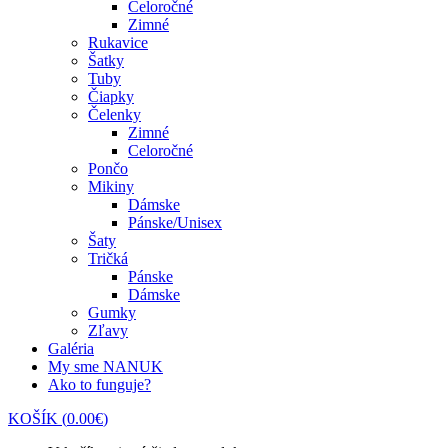
Celoročné
Zimné
Rukavice
Šatky
Tuby
Čiapky
Čelenky
Zimné
Celoročné
Pončo
Mikiny
Dámske
Pánske/Unisex
Šaty
Tričká
Pánske
Dámske
Gumky
Zľavy
Galéria
My sme NANUK
Ako to funguje?
KOŠÍK
(
0.00
€
)