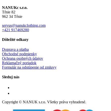
NANUKc s.r.o.
Tŕnie 82
962 34 Tŕnie
servus@nanukclothing.com
+421 917469280
Dôležité odkazy
Doprava a platba
Obchodné podmienky
Ochrana osobných údajov
Reklamačný poriadok
Formulár na odstúpenie od zmluvy
Sleduj nás
Copyright © NANUK s.r.o. Všetky práva vyhradené.