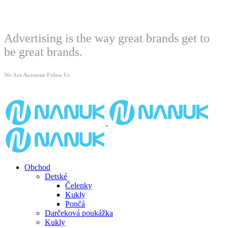
Welcome
Advertising is the way great brands get to
be great brands.
We Are Awesome Folow Us
Obchod
Detské
Čelenky
Kukly
Pončá
Darčeková poukážka
Kukly