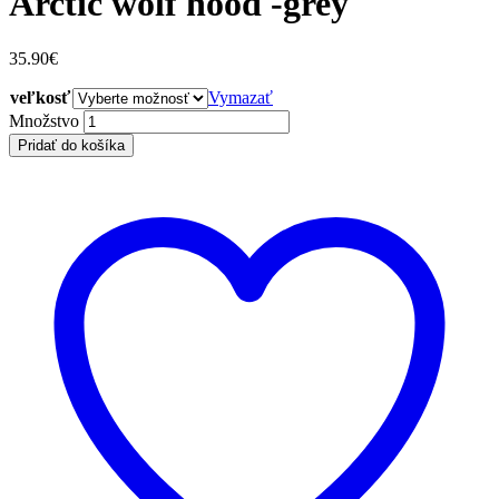
Arctic wolf hood -grey
35.90
€
veľkosť
Vymazať
Arctic
Množstvo
wolf
Pridať do košíka
hood
-
grey
quantity