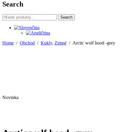
Search
Search
Search
for:
Home
/
Obchod
/
Kukly
,
Zimné
/
Arctic wolf hood -grey
Novinka