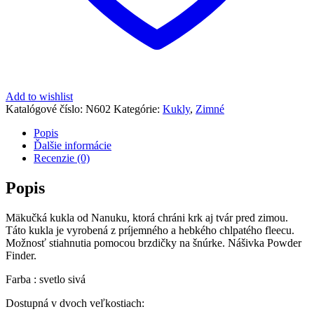
Add to wishlist
Katalógové číslo:
N602
Kategórie:
Kukly
,
Zimné
Popis
Ďalšie informácie
Recenzie (0)
Popis
Mäkučká kukla od Nanuku, ktorá chráni krk aj tvár pred zimou.
Táto kukla je vyrobená z príjemného a hebkého chlpatého fleecu.
Možnosť stiahnutia pomocou brzdičky na šnúrke. Nášivka Powder
Finder.
Farba : svetlo sivá
Dostupná v dvoch veľkostiach: