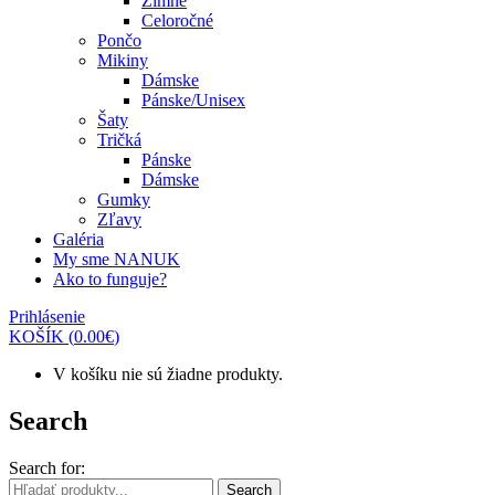
Zimné
Celoročné
Pončo
Mikiny
Dámske
Pánske/Unisex
Šaty
Tričká
Pánske
Dámske
Gumky
Zľavy
Galéria
My sme NANUK
Ako to funguje?
Prihlásenie
KOŠÍK
(
0.00
€
)
V košíku nie sú žiadne produkty.
Search
Search for:
Search