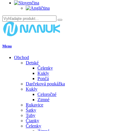
Menu
Obchod
Detské
Čelenky
Kukly
Pončá
Darčeková poukážka
Kukly
Celoročné
Zimné
Rukavice
Šatky
Tuby
Čiapky
Čelenky