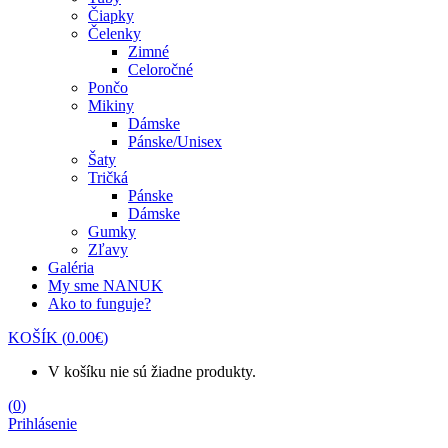
Čiapky
Čelenky
Zimné
Celoročné
Pončo
Mikiny
Dámske
Pánske/Unisex
Šaty
Tričká
Pánske
Dámske
Gumky
Zľavy
Galéria
My sme NANUK
Ako to funguje?
KOŠÍK
(
0.00
€
)
V košíku nie sú žiadne produkty.
(
0
)
Prihlásenie