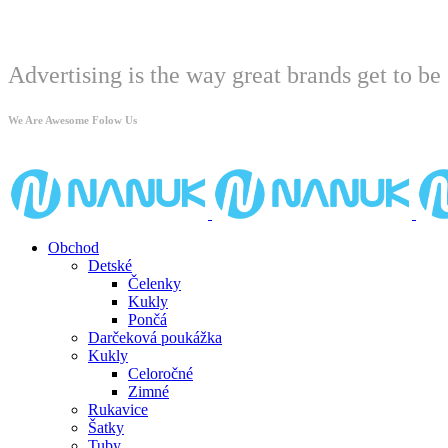
Welcome
Advertising is the way great brands get to be 
We Are Awesome Folow Us
Obchod
Detské
Čelenky
Kukly
Pončá
Darčeková poukážka
Kukly
Celoročné
Zimné
Rukavice
Šatky
Tuby