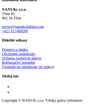
NANUKc s.r.o.
Tŕnie 82
962 34 Tŕnie
servus@nanukclothing.com
+421 917469280
Dôležité odkazy
Doprava a platba
Obchodné podmienky
Ochrana osobných údajov
Reklamačný poriadok
Formulár na odstúpenie od zmluvy
Sleduj nás
Copyright © NANUK s.r.o. Všetky práva vyhradené.