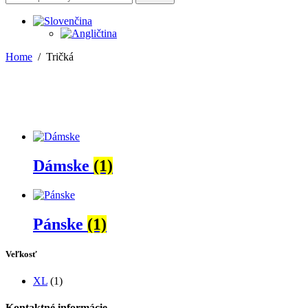
Home
/
Tričká
Dámske
(1)
Pánske
(1)
Veľkosť
XL
(1)
Kontaktné informácie