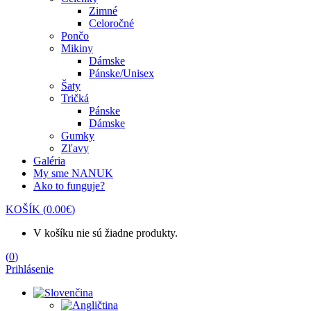
Zimné
Celoročné
Pončo
Mikiny
Dámske
Pánske/Unisex
Šaty
Tričká
Pánske
Dámske
Gumky
Zľavy
Galéria
My sme NANUK
Ako to funguje?
KOŠÍK
(
0.00
€
)
V košíku nie sú žiadne produkty.
(
0
)
Prihlásenie