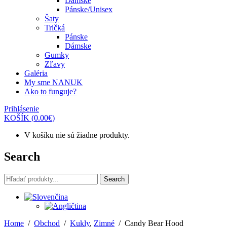
Dámske
Pánske/Unisex
Šaty
Tričká
Pánske
Dámske
Gumky
Zľavy
Galéria
My sme NANUK
Ako to funguje?
Prihlásenie
KOŠÍK
(
0.00
€
)
V košíku nie sú žiadne produkty.
Search
Search
Search
for:
Home
/
Obchod
/
Kukly
,
Zimné
/
Candy Bear Hood