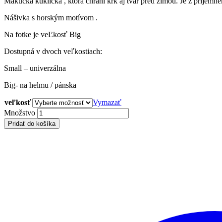
Mäkučká kuklička , ktorá chráni krk aj tvár pred zimou. Je z príjem
Nášivka s horským motívom .
Na fotke je veĽkosť Big
Dostupná v dvoch veľkostiach:
Small – univerzálna
Big- na helmu / pánska
veľkosť
Vymazať
Candy
Množstvo
Bear
Pridať do košíka
Hood
quantity