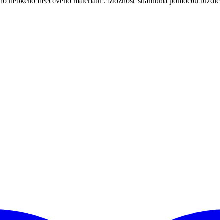
ného hebkého fleecového materiálu . Možnosť stiahnutia pomocou brzdič