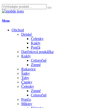
Menu
Obchod
Detské
Čelenky
Kukly
Pončá
Darčeková poukážka
Kukly
Celoročné
Zimné
Rukavice
Šatky
Tuby
Čiapky
Čelenky
Zimné
Celoročné
Pončo
Mikiny