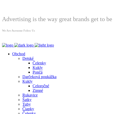
Welcome
Advertising is the way great brands get to be 
We Are Awesome Folow Us
Obchod
Detské
Čelenky
Kukly
Pončá
Darčeková poukážka
Kukly
Celoročné
Zimné
Rukavice
Šatky
Tuby
Čiapky
Čelenky