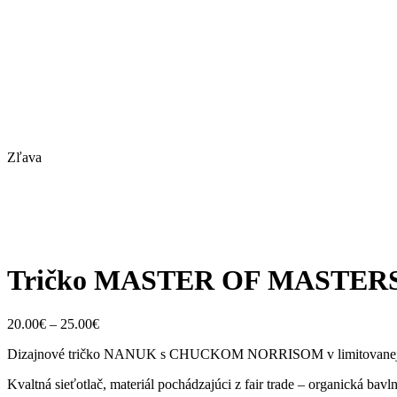
Zľava
Tričko MASTER OF MASTER
Price
20.00
€
–
25.00
€
range:
Dizajnové tričko NANUK s CHUCKOM NORRISOM v limitovanej edíci
20.00€
through
Kvaltná sieťotlač, materiál pochádzajúci z fair trade – organická bav
25.00€