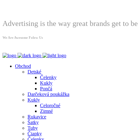
Welcome
Advertising is the way great brands get to be 
We Are Awesome Folow Us
Obchod
Detské
Čelenky
Kukly
Pončá
Darčeková poukážka
Kukly
Celoročné
Zimné
Rukavice
Šatky
Tuby
Čiapky
Čelenky