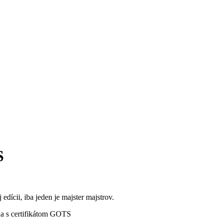
S
i, iba jeden je majster majstrov.
lna s certifikátom GOTS