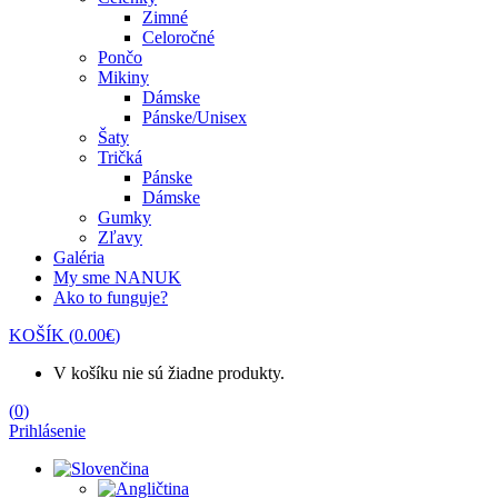
Zimné
Celoročné
Pončo
Mikiny
Dámske
Pánske/Unisex
Šaty
Tričká
Pánske
Dámske
Gumky
Zľavy
Galéria
My sme NANUK
Ako to funguje?
KOŠÍK
(
0.00
€
)
V košíku nie sú žiadne produkty.
(
0
)
Prihlásenie