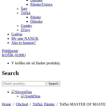
Dámske
Pánske/Unisex
Šaty
Tričká
Pánske
Dámske
Gumky
Zľavy
Galéria
My sme NANUK
Ako to funguje?
Prihlásenie
KOŠÍK
(
0.00
€
)
V košíku nie sú žiadne produkty.
Search
Search
Search
for:
Home
/
Obchod
/
Tričká
,
Pánske
/
Tričko MASTER OF MAST