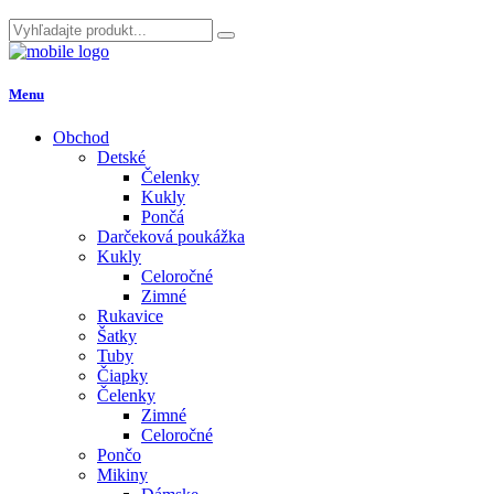
Menu
Obchod
Detské
Čelenky
Kukly
Pončá
Darčeková poukážka
Kukly
Celoročné
Zimné
Rukavice
Šatky
Tuby
Čiapky
Čelenky
Zimné
Celoročné
Pončo
Mikiny