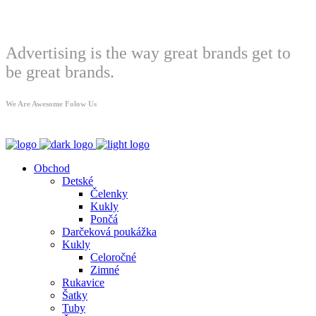
Welcome
Advertising is the way great brands get to
be great brands.
We Are Awesome Folow Us
Obchod
Detské
Čelenky
Kukly
Pončá
Darčeková poukážka
Kukly
Celoročné
Zimné
Rukavice
Šatky
Tuby