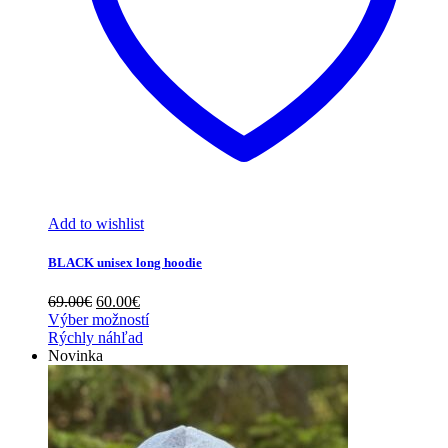
Add to wishlist
BLACK unisex long hoodie
Pôvodná
Aktuálna
69.00
€
60.00
€
cena
cena
Výber možností
bola:
je:
Rýchly náhľad
69.00€.
60.00€.
Novinka