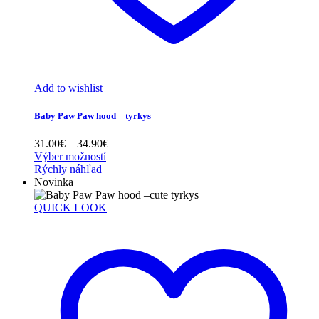
Add to wishlist
Baby Paw Paw hood – tyrkys
Price
31.00
€
–
34.90
€
range:
Výber možností
31.00€
Rýchly náhľad
through
Novinka
34.90€
QUICK LOOK