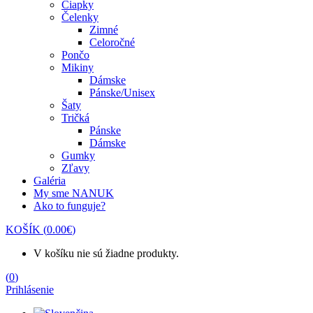
Čiapky
Čelenky
Zimné
Celoročné
Pončo
Mikiny
Dámske
Pánske/Unisex
Šaty
Tričká
Pánske
Dámske
Gumky
Zľavy
Galéria
My sme NANUK
Ako to funguje?
KOŠÍK
(
0.00
€
)
V košíku nie sú žiadne produkty.
(
0
)
Prihlásenie