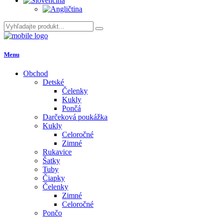
Menu
Obchod
Detské
Čelenky
Kukly
Pončá
Darčeková poukážka
Kukly
Celoročné
Zimné
Rukavice
Šatky
Tuby
Čiapky
Čelenky
Zimné
Celoročné
Pončo