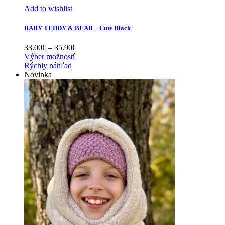
Add to wishlist
BABY TEDDY & BEAR – Cute Black
Price
33.00
€
–
35.90
€
range:
Výber možností
33.00€
Rýchly náhľad
through
Novinka
35.90€