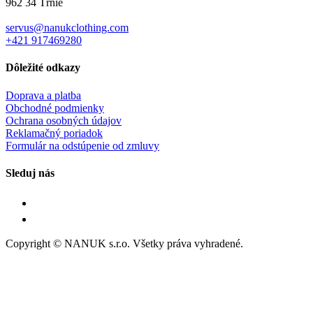
962 34 Tŕnie
servus@nanukclothing.com
+421 917469280
Dôležité odkazy
Doprava a platba
Obchodné podmienky
Ochrana osobných údajov
Reklamačný poriadok
Formulár na odstúpenie od zmluvy
Sleduj nás
Copyright © NANUK s.r.o. Všetky práva vyhradené.