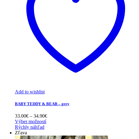
Add to wishlist
BABY TEDDY & BEAR – grey
Price
33.00
€
–
34.90
€
range:
Výber možností
33.00€
Rýchly náhľad
through
Zľava
34.90€