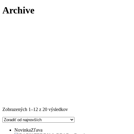
Archive
Zoradené
Zobrazených 1–12 z 20 výsledkov
podľa
najnovších
Novinka
Zľava