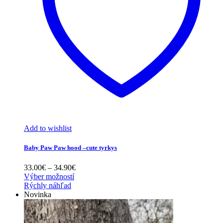
Add to wishlist
Baby Paw Paw hood –cute tyrkys
Price
33.00
€
–
34.90
€
range:
Výber možností
33.00€
Rýchly náhľad
through
Novinka
34.90€