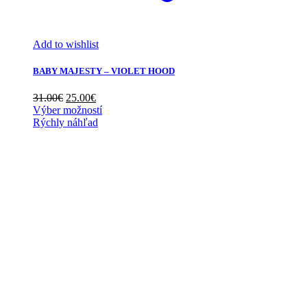
Add to wishlist
BABY MAJESTY – VIOLET HOOD
Pôvodná
Aktuálna
31.00
€
25.00
€
cena
cena
Výber možností
bola:
je:
Rýchly náhľad
31.00€.
25.00€.