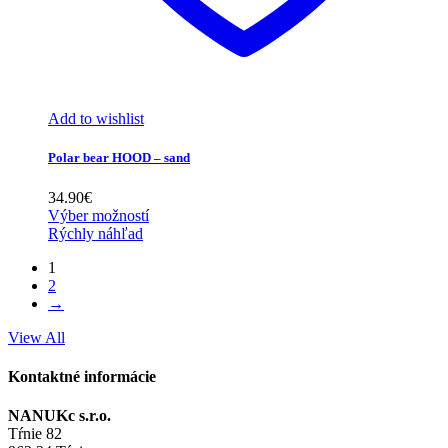
Add to wishlist
Polar bear HOOD – sand
34.90
€
Výber možností
Rýchly náhľad
1
2
→
View All
Kontaktné informácie
NANUKc s.r.o.
Tŕnie 82