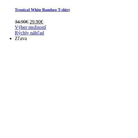
Tropical White Bamboo T-shirt
Pôvodná
Aktuálna
34.90
€
29.90
€
cena
cena
Výber možností
bola:
je:
Rýchly náhľad
34.90€.
29.90€.
Zľava