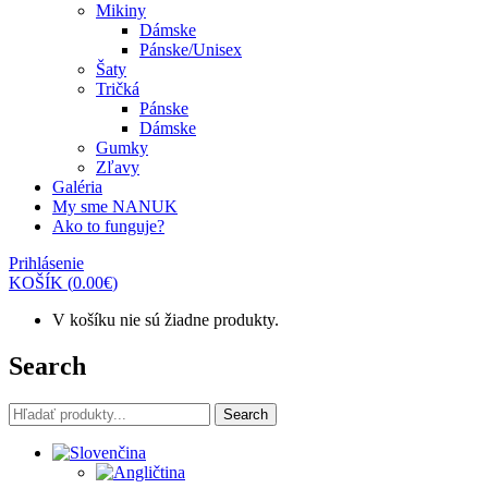
Mikiny
Dámske
Pánske/Unisex
Šaty
Tričká
Pánske
Dámske
Gumky
Zľavy
Galéria
My sme NANUK
Ako to funguje?
Prihlásenie
KOŠÍK
(
0.00
€
)
V košíku nie sú žiadne produkty.
Search
Search
Search
for: