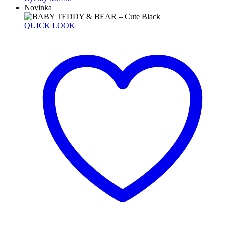
through
Novinka
34.90€
QUICK LOOK