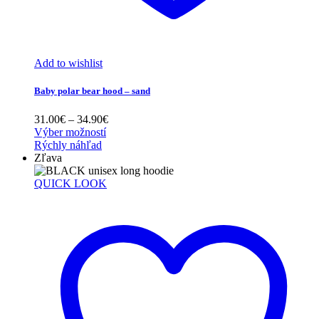
Add to wishlist
Baby polar bear hood – sand
Price
31.00
€
–
34.90
€
range:
Výber možností
31.00€
Rýchly náhľad
through
Zľava
34.90€
QUICK LOOK