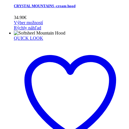
CRYSTAL MOUNTAINS -cream hood
34.90
€
Výber možností
Rýchly náhľad
QUICK LOOK