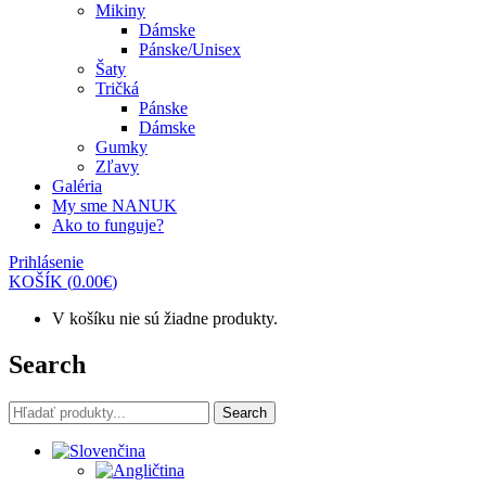
Mikiny
Dámske
Pánske/Unisex
Šaty
Tričká
Pánske
Dámske
Gumky
Zľavy
Galéria
My sme NANUK
Ako to funguje?
Prihlásenie
KOŠÍK
(
0.00
€
)
V košíku nie sú žiadne produkty.
Search
Search
Search
for: