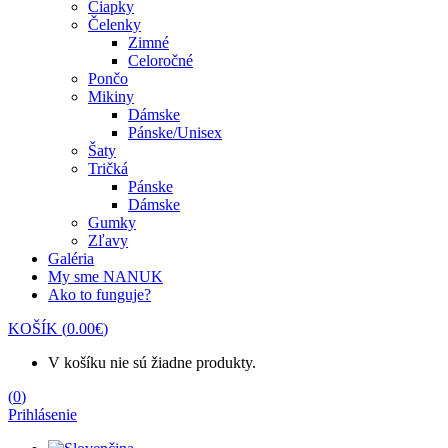
Čiapky
Čelenky
Zimné
Celoročné
Pončo
Mikiny
Dámske
Pánske/Unisex
Šaty
Tričká
Pánske
Dámske
Gumky
Zľavy
Galéria
My sme NANUK
Ako to funguje?
KOŠÍK
(
0.00
€
)
V košíku nie sú žiadne produkty.
(
0
)
Prihlásenie