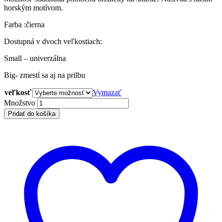
horským motívom.
Farba :čierna
Dostupná v dvoch veľkostiach:
Small – univerzálna
Big- zmestí sa aj na prilbu
veľkosť
Vymazať
INTO
Množstvo
THE
Pridať do košíka
WOOD
HOOD-
Black
quantity