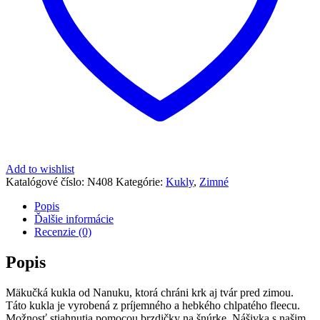
Add to wishlist
Katalógové číslo:
N408
Kategórie:
Kukly
,
Zimné
Popis
Ďalšie informácie
Recenzie (0)
Popis
Mäkučká kukla od Nanuku, ktorá chráni krk aj tvár pred zimou.
Táto kukla je vyrobená z príjemného a hebkého chlpatého fleecu.
Možnosť stiahnutia pomocou brzdičky na šnúrke. Nášivka s našim