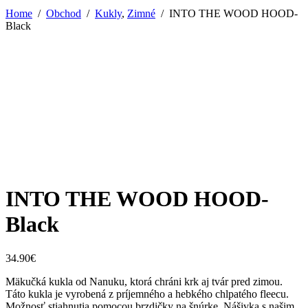
Home
/
Obchod
/
Kukly
,
Zimné
/
INTO THE WOOD HOOD-
Black
INTO THE WOOD HOOD-
Black
34.90
€
Mäkučká kukla od Nanuku, ktorá chráni krk aj tvár pred zimou.
Táto kukla je vyrobená z príjemného a hebkého chlpatého fleecu.
Možnosť stiahnutia pomocou brzdičky na šnúrke. Nášivka s našim