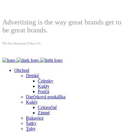
Welcome
Advertising is the way great brands get to
be great brands.
We Are Awesome Folow Us
Obchod
Detské
Čelenky
Kukly
Pončá
Darčeková poukážka
Kukly
Celoročné
Zimné
Rukavice
Šatky
Tuby