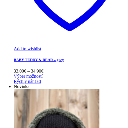
Add to wishlist
BABY TEDDY & BEAR – grey
Price
33.00
€
–
34.90
€
range:
Výber možností
33.00€
Rýchly náhľad
through
Novinka
34.90€