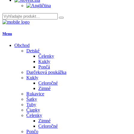
Menu
Obchod
Detské
Čelenky
Kukly
Pončá
Darčeková poukážka
Kukly
Celoročné
Zimné
Rukavice
Šatky
Tuby
Čiapky
Čelenky
Zimné
Celoročné
Pončo