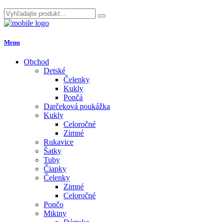
Menu
Obchod
Detské
Čelenky
Kukly
Pončá
Darčeková poukážka
Kukly
Celoročné
Zimné
Rukavice
Šatky
Tuby
Čiapky
Čelenky
Zimné
Celoročné
Pončo
Mikiny