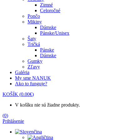
Zimné
Celoročné
Pončo
Mikiny
Dámske
Pánske/Unisex
Šaty
Tričká
Pánske
Dámske
Gumky
Zľavy
Galéria
My sme NANUK
Ako to funguje?
KOŠÍK
(
0.00
€
)
V košíku nie sú žiadne produkty.
(
0
)
Prihlásenie