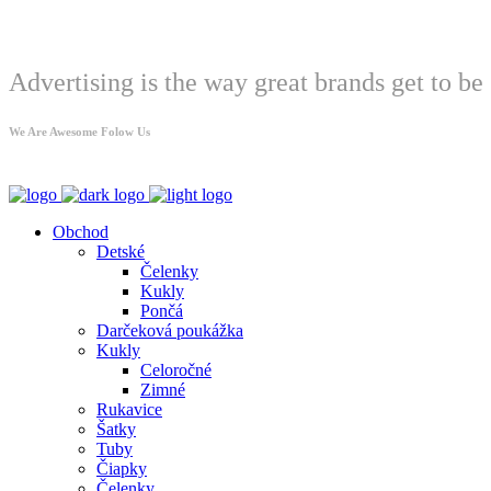
Welcome
Advertising is the way great brands get to be 
We Are Awesome Folow Us
Obchod
Detské
Čelenky
Kukly
Pončá
Darčeková poukážka
Kukly
Celoročné
Zimné
Rukavice
Šatky
Tuby
Čiapky
Čelenky