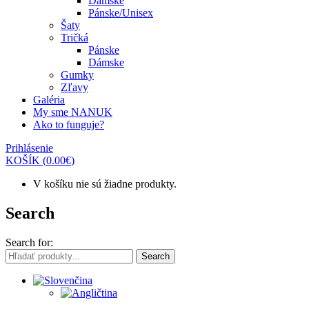
Dámske
Pánske/Unisex
Šaty
Tričká
Pánske
Dámske
Gumky
Zľavy
Galéria
My sme NANUK
Ako to funguje?
Prihlásenie
KOŠÍK
(
0.00
€
)
V košíku nie sú žiadne produkty.
Search
Search for:
Search