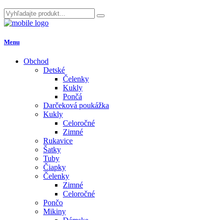
Menu
Obchod
Detské
Čelenky
Kukly
Pončá
Darčeková poukážka
Kukly
Celoročné
Zimné
Rukavice
Šatky
Tuby
Čiapky
Čelenky
Zimné
Celoročné
Pončo
Mikiny