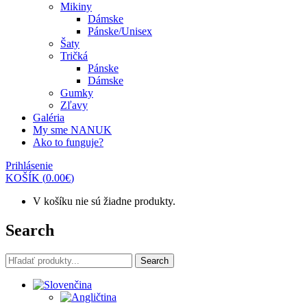
Mikiny
Dámske
Pánske/Unisex
Šaty
Tričká
Pánske
Dámske
Gumky
Zľavy
Galéria
My sme NANUK
Ako to funguje?
Prihlásenie
KOŠÍK
(
0.00
€
)
V košíku nie sú žiadne produkty.
Search
Search
Search
for: