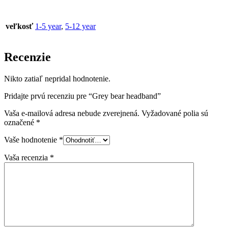
veľkosť
1-5 year
,
5-12 year
Recenzie
Nikto zatiaľ nepridal hodnotenie.
Pridajte prvú recenziu pre “Grey bear headband”
Vaša e-mailová adresa nebude zverejnená.
Vyžadované polia sú
označené
*
Vaše hodnotenie
*
Vaša recenzia
*