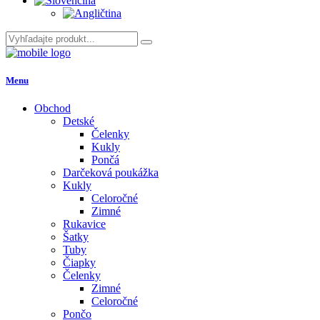
Menu
Obchod
Detské
Čelenky
Kukly
Pončá
Darčeková poukážka
Kukly
Celoročné
Zimné
Rukavice
Šatky
Tuby
Čiapky
Čelenky
Zimné
Celoročné
Pončo