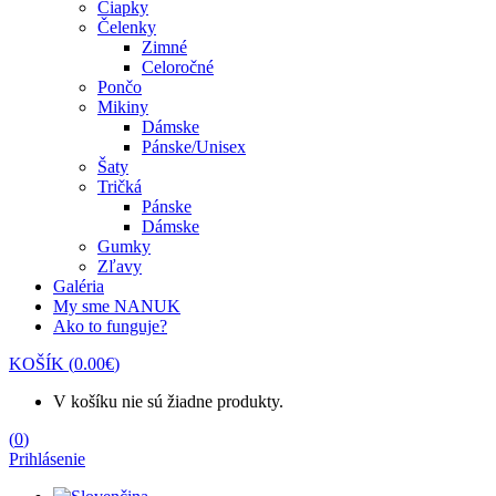
Čiapky
Čelenky
Zimné
Celoročné
Pončo
Mikiny
Dámske
Pánske/Unisex
Šaty
Tričká
Pánske
Dámske
Gumky
Zľavy
Galéria
My sme NANUK
Ako to funguje?
KOŠÍK
(
0.00
€
)
V košíku nie sú žiadne produkty.
(
0
)
Prihlásenie