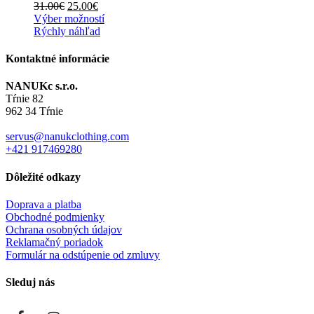
Pôvodná
Aktuálna
31.00
€
25.00
€
cena
cena
Výber možností
bola:
je:
Rýchly náhľad
31.00€.
25.00€.
Kontaktné informácie
NANUKc s.r.o.
Tŕnie 82
962 34 Tŕnie
servus@nanukclothing.com
+421 917469280
Dôležité odkazy
Doprava a platba
Obchodné podmienky
Ochrana osobných údajov
Reklamačný poriadok
Formulár na odstúpenie od zmluvy
Sleduj nás