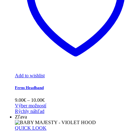
Add to wishlist
Ferns Headband
Price
9.00
€
–
10.00
€
range:
Výber možností
9.00€
Rýchly náhľad
through
Zľava
10.00€
QUICK LOOK