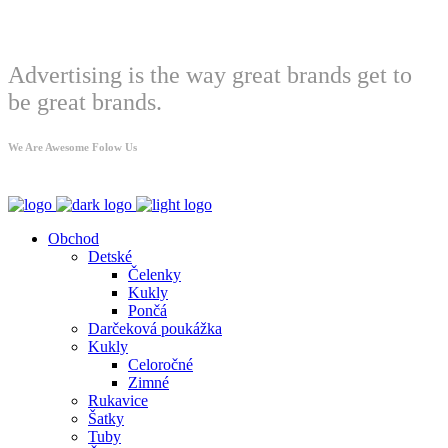
Welcome
Advertising is the way great brands get to
be great brands.
We Are Awesome Folow Us
Obchod
Detské
Čelenky
Kukly
Pončá
Darčeková poukážka
Kukly
Celoročné
Zimné
Rukavice
Šatky
Tuby