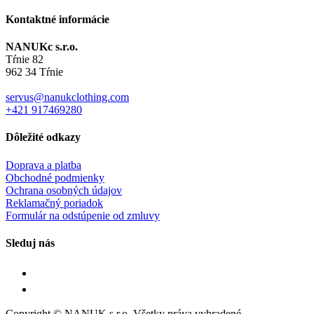
28.00€.
25.00€.
Kontaktné informácie
NANUKc s.r.o.
Tŕnie 82
962 34 Tŕnie
servus@nanukclothing.com
+421 917469280
Dôležité odkazy
Doprava a platba
Obchodné podmienky
Ochrana osobných údajov
Reklamačný poriadok
Formulár na odstúpenie od zmluvy
Sleduj nás
Copyright © NANUK s.r.o. Všetky práva vyhradené.