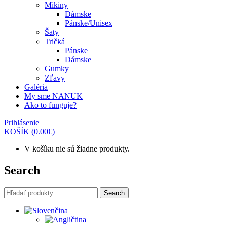
Mikiny
Dámske
Pánske/Unisex
Šaty
Tričká
Pánske
Dámske
Gumky
Zľavy
Galéria
My sme NANUK
Ako to funguje?
Prihlásenie
KOŠÍK
(
0.00
€
)
V košíku nie sú žiadne produkty.
Search
Search
Search
for: