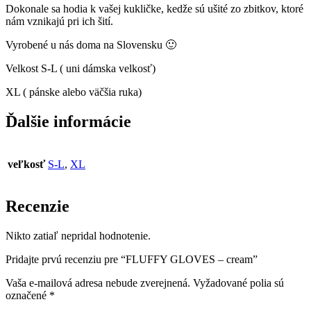
Dokonale sa hodia k vašej kukličke, kedže sú ušité zo zbitkov, ktoré
nám vznikajú pri ich šití.
Vyrobené u nás doma na Slovensku 🙂
Velkost S-L ( uni dámska velkosť)
XL ( pánske alebo väčšia ruka)
Ďalšie informácie
veľkosť
S-L
,
XL
Recenzie
Nikto zatiaľ nepridal hodnotenie.
Pridajte prvú recenziu pre “FLUFFY GLOVES – cream”
Vaša e-mailová adresa nebude zverejnená.
Vyžadované polia sú
označené
*