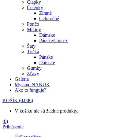
Čiapky
Čelenky
Zimné
Celoročné
Pončo
Mikiny
Dámske
Pánske/Unisex
Šaty
Tričká
Pánske
Dámske
Gumky
Zľavy
Galéria
My sme NANUK
Ako to funguje?
KOŠÍK
(
0.00
€
)
V košíku nie sú žiadne produkty.
(
0
)
Prihlásenie