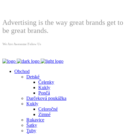
Welcome
Advertising is the way great brands get to
be great brands.
We Are Awesome Folow Us
Obchod
Detské
Čelenky
Kukly
Pončá
Darčeková poukážka
Kukly
Celoročné
Zimné
Rukavice
Šatky
Tuby