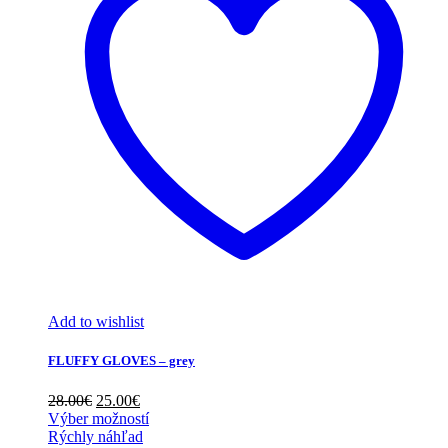
Add to wishlist
FLUFFY GLOVES – grey
Pôvodná
Aktuálna
28.00
€
25.00
€
cena
cena
Výber možností
bola:
je:
Rýchly náhľad