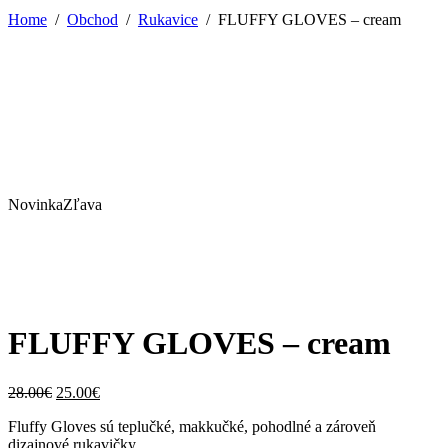
Home
/
Obchod
/
Rukavice
/
FLUFFY GLOVES – cream
Novinka
Zľava
FLUFFY GLOVES – cream
Pôvodná
Aktuálna
28.00
€
25.00
€
cena
cena
Fluffy Gloves sú teplučké, makkučké, pohodlné a zároveň
bola:
je:
dizajnové rukavičky.
28.00€.
25.00€.