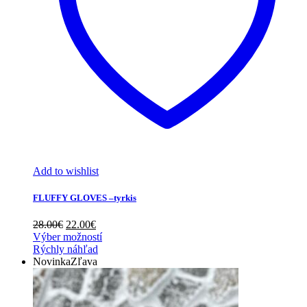
Add to wishlist
FLUFFY GLOVES –tyrkis
Pôvodná
Aktuálna
28.00
€
22.00
€
cena
cena
Výber možností
bola:
je:
Rýchly náhľad
28.00€.
22.00€.
Novinka
Zľava