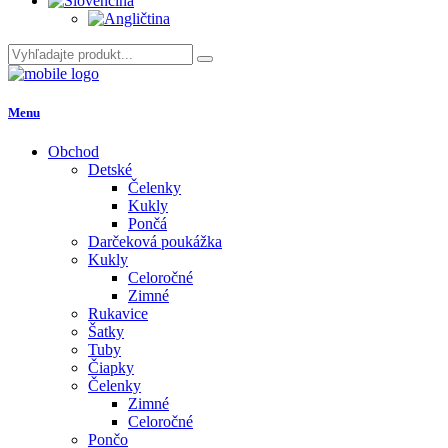
Menu
Obchod
Detské
Čelenky
Kukly
Pončá
Darčeková poukážka
Kukly
Celoročné
Zimné
Rukavice
Šatky
Tuby
Čiapky
Čelenky
Zimné
Celoročné
Pončo