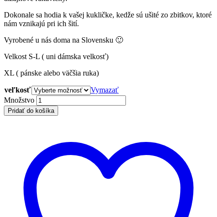
Dokonale sa hodia k vašej kukličke, kedže sú ušité zo zbitkov, ktoré
nám vznikajú pri ich šití.
Vyrobené u nás doma na Slovensku 🙂
Velkost S-L ( uni dámska velkosť)
XL ( pánske alebo väčšia ruka)
veľkosť
Vymazať
FLUFFY
Množstvo
GLOVES
Pridať do košíka
-
cream
quantity