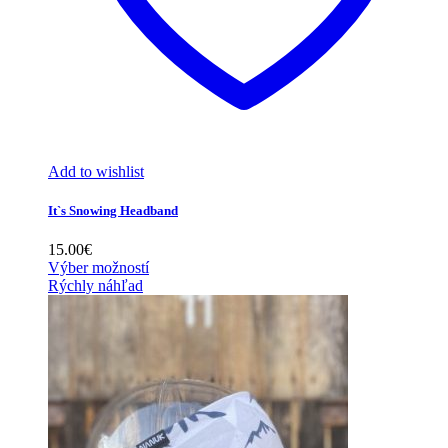
Add to wishlist
It`s Snowing Headband
15.00
€
Výber možností
Rýchly náhľad