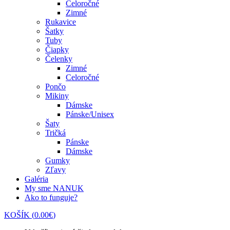
Celoročné
Zimné
Rukavice
Šatky
Tuby
Čiapky
Čelenky
Zimné
Celoročné
Pončo
Mikiny
Dámske
Pánske/Unisex
Šaty
Tričká
Pánske
Dámske
Gumky
Zľavy
Galéria
My sme NANUK
Ako to funguje?
KOŠÍK
(
0.00
€
)