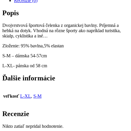
Recenzie (0)
Popis
Dvojvrstvová športová čelenka z organickej bavlny. Príjemná a
hebká na dotyk. Vhodná na rôzne športy ako napríklad turistika,
skialp, cyklistika a iné…
Zloženie: 95% bavlna,5% elastan
S-M – dámska 54-57cm
L-XL- pánska od 58 cm
Ďalšie informácie
veľkosť
L-XL
,
S-M
Recenzie
Nikto zatiaľ nepridal hodnotenie.