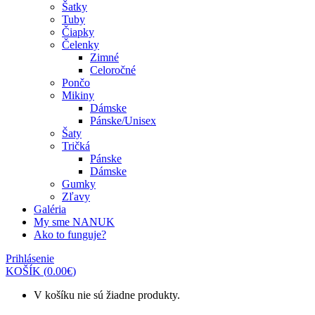
Šatky
Tuby
Čiapky
Čelenky
Zimné
Celoročné
Pončo
Mikiny
Dámske
Pánske/Unisex
Šaty
Tričká
Pánske
Dámske
Gumky
Zľavy
Galéria
My sme NANUK
Ako to funguje?
Prihlásenie
KOŠÍK
(
0.00
€
)
V košíku nie sú žiadne produkty.