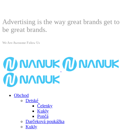
Welcome
Advertising is the way great brands get to
be great brands.
We Are Awesome Folow Us
Obchod
Detské
Čelenky
Kukly
Pončá
Darčeková poukážka
Kukly