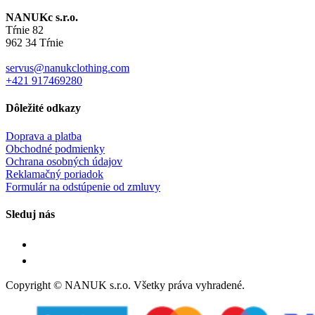
NANUKc s.r.o.
Tŕnie 82
962 34 Tŕnie
servus@nanukclothing.com
+421 917469280
Dôležité odkazy
Doprava a platba
Obchodné podmienky
Ochrana osobných údajov
Reklamačný poriadok
Formulár na odstúpenie od zmluvy
Sleduj nás
Copyright © NANUK s.r.o. Všetky práva vyhradené.