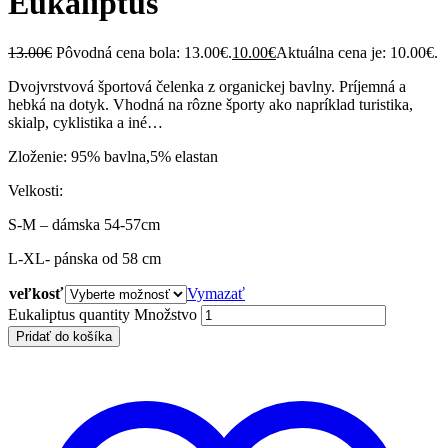
Eukaliptus
13.00
€
Pôvodná cena bola: 13.00€.
10.00
€
Aktuálna cena je: 10.00€.
Dvojvrstvová športová čelenka z organickej bavlny. Príjemná a
hebká na dotyk. Vhodná na rôzne športy ako napríklad turistika,
skialp, cyklistika a iné…
Zloženie: 95% bavlna,5% elastan
Velkosti:
S-M – dámska 54-57cm
L-XL- pánska od 58 cm
veľkosť
Vymazať
Eukaliptus quantity
Množstvo
Pridať do košíka