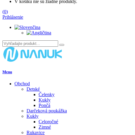
V košíku nie sú žiadne produkty.
(
0
)
Prihlásenie
Menu
Obchod
Detské
Čelenky
Kukly
Pončá
Darčeková poukážka
Kukly
Celoročné
Zimné
Rukavice