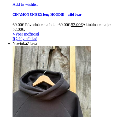
Add to wishlist
CINAMON UNISEX long HOODIE – wild bear
69.00
€
Pôvodná cena bola: 69.00€.
52.00
€
Aktuálna cena je:
52.00€.
Výber možností
Rýchly náhľad
Novinka
Zľava