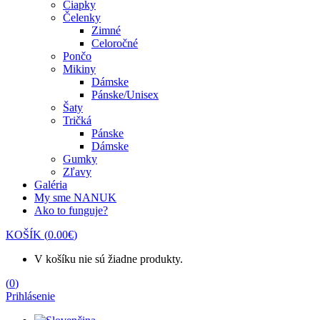
Čiapky
Čelenky
Zimné
Celoročné
Pončo
Mikiny
Dámske
Pánske/Unisex
Šaty
Tričká
Pánske
Dámske
Gumky
Zľavy
Galéria
My sme NANUK
Ako to funguje?
KOŠÍK
(
0.00
€
)
V košíku nie sú žiadne produkty.
(
0
)
Prihlásenie