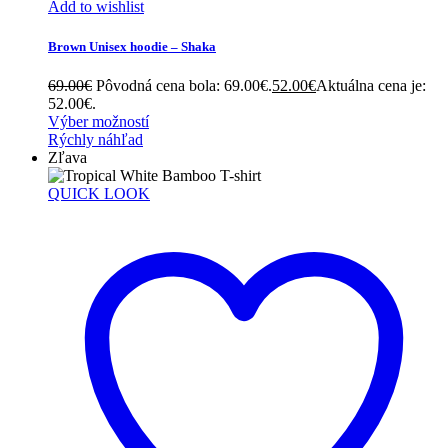
Add to wishlist
Brown Unisex hoodie – Shaka
69.00
€
Pôvodná cena bola: 69.00€.
52.00
€
Aktuálna cena je:
52.00€.
Výber možností
Rýchly náhľad
Zľava
QUICK LOOK