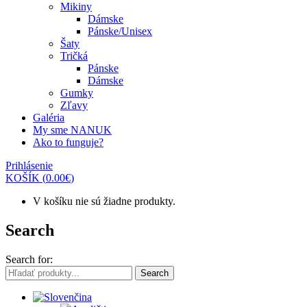
Mikiny
Dámske
Pánske/Unisex
Šaty
Tričká
Pánske
Dámske
Gumky
Zľavy
Galéria
My sme NANUK
Ako to funguje?
Prihlásenie
KOŠÍK
(
0.00
€
)
V košíku nie sú žiadne produkty.
Search
Search for:
Search