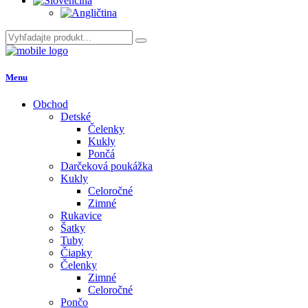
Menu
Obchod
Detské
Čelenky
Kukly
Pončá
Darčeková poukážka
Kukly
Celoročné
Zimné
Rukavice
Šatky
Tuby
Čiapky
Čelenky
Zimné
Celoročné
Pončo