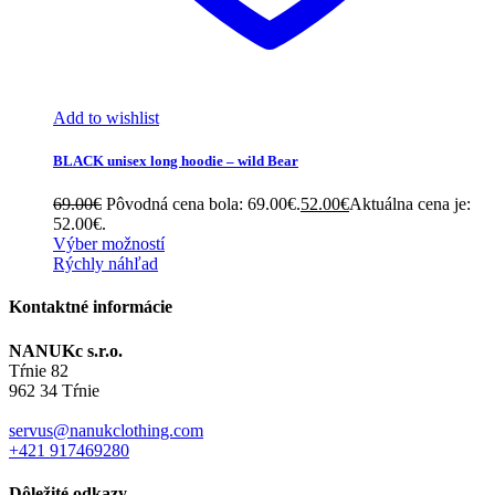
Add to wishlist
BLACK unisex long hoodie – wild Bear
69.00
€
Pôvodná cena bola: 69.00€.
52.00
€
Aktuálna cena je:
52.00€.
Výber možností
Rýchly náhľad
Kontaktné informácie
NANUKc s.r.o.
Tŕnie 82
962 34 Tŕnie
servus@nanukclothing.com
+421 917469280
Dôležité odkazy