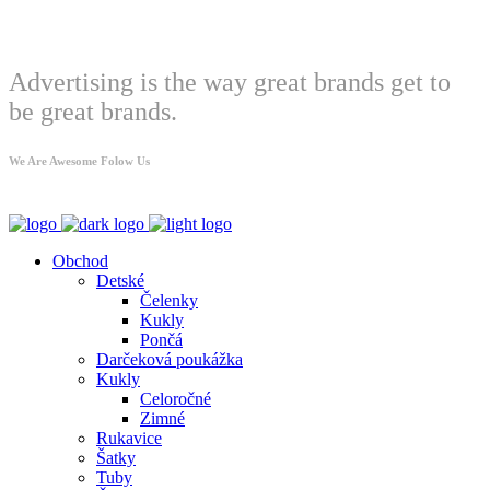
Welcome
Advertising is the way great brands get to
be great brands.
We Are Awesome Folow Us
Obchod
Detské
Čelenky
Kukly
Pončá
Darčeková poukážka
Kukly
Celoročné
Zimné
Rukavice
Šatky
Tuby